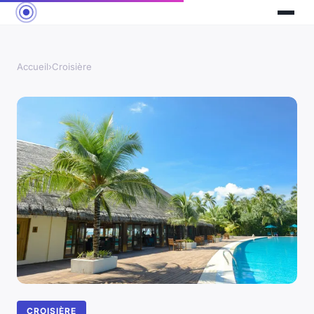
Accueil
›
Croisière
CROISIÈRE