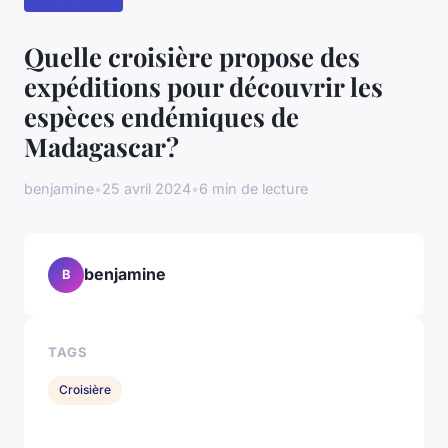
Quelle croisière propose des
expéditions pour découvrir les
espèces endémiques de
Madagascar?
benjamine
•
25 avril 2024
•
6 min de lecture
benjamine
B
TAGS
Croisière