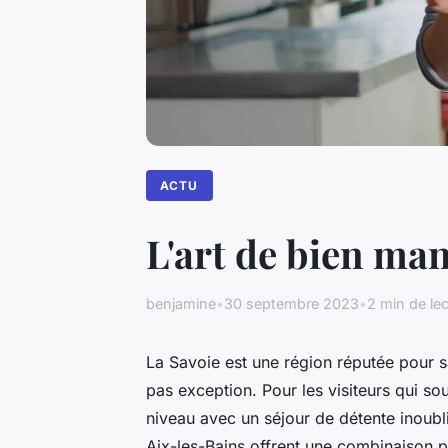
ACTU
L'art de bien man
benjamine
•
30 septembre 2023
•
2 min de le
La Savoie est une région réputée pour s
pas exception. Pour les visiteurs qui so
niveau avec un séjour de détente inoubl
Aix-les-Bains offrent une combinaison p