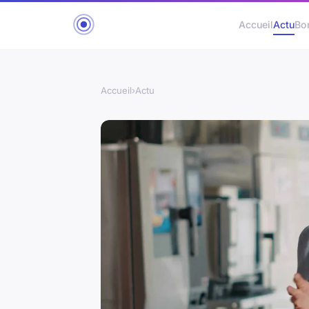
Accueil
Actu
Bo
Accueil
›
Actu