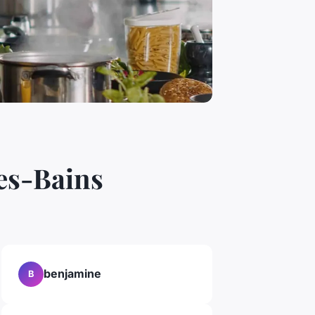
les-Bains
benjamine
B