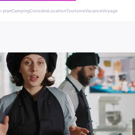
n plan
Camping
Croisière
Location
Tourisme
Vacance
Voyage