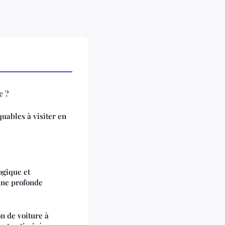
e ?
uables à visiter en
ogique et
une profonde
n de voiture à